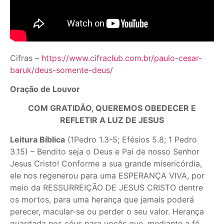
Cifras –
https://www.cifraclub.com.br/paulo-cesar-
baruk/deus-somente-deus/
Oração de Louvor
COM GRATIDÃO, QUEREMOS OBEDECER E
REFLETIR A LUZ DE JESUS
Leitura Bíblica
(1Pedro 1.3-5; Efésios 5.8; 1 Pedro
3.15) – Bendito seja o Deus e Pai de nosso Senhor
Jesus Cristo! Conforme a sua grande misericórdia,
ele nos regenerou para uma ESPERANÇA VIVA, por
meio da RESSURREIÇÃO DE JESUS CRISTO dentre
os mortos, para uma herança que jamais poderá
perecer, macular-se ou perder o seu valor. Herança
guardada nos céus para vocês que, mediante a fé,