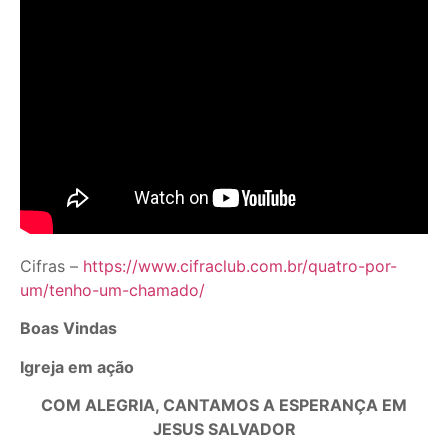
Cifras –
https://www.cifraclub.com.br/quatro-por-
um/tenho-um-chamado/
Boas Vindas
Igreja em ação
COM ALEGRIA, CANTAMOS A ESPERANÇA EM
JESUS SALVADOR