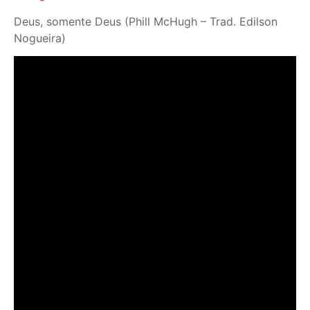
Deus, somente Deus (Phill McHugh – Trad. Edilson
Nogueira)