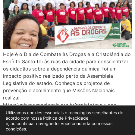
Hoje é o Dia de Combate às Drogas e a Cristolândia do
Espírito Santo foi às ruas da cidade para conscientizar
os cidadãos sobre a dependência química, foi um
impacto positivo realizado perto da Assembleia
Legislativa do estado. Conheça os projetos de
prevenção e acolhimento que Missões Nacionais
realiza:
https://missoesnacionais.org.br/projeto/excluidos-
sociais/ Seja parte deste mover:
Utilizamos cookies essenciais e tecnologias semelhantes de
acordo com nossa Politica de Privacidade
https://missoesnacionais.org.br/envolva-se-doe/ […]
e, ao continuar navegando, você concorda com essas
condições.
zeester