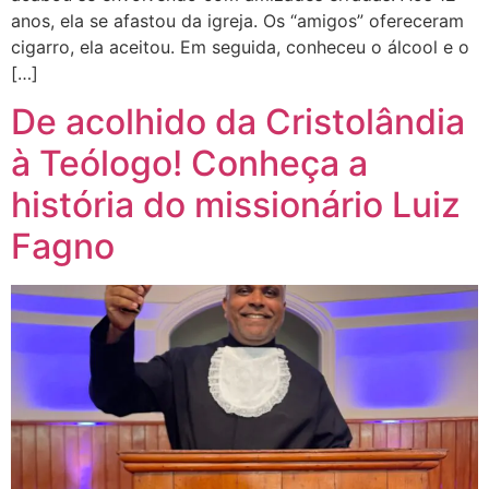
anos, ela se afastou da igreja. Os “amigos” ofereceram
cigarro, ela aceitou. Em seguida, conheceu o álcool e o
[…]
De acolhido da Cristolândia
à Teólogo! Conheça a
história do missionário Luiz
Fagno