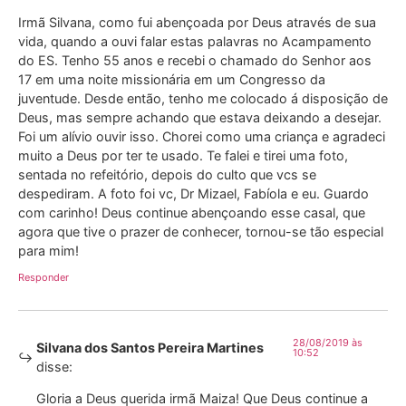
Irmã Silvana, como fui abençoada por Deus através de sua
vida, quando a ouvi falar estas palavras no Acampamento
do ES. Tenho 55 anos e recebi o chamado do Senhor aos
17 em uma noite missionária em um Congresso da
juventude. Desde então, tenho me colocado á disposição de
Deus, mas sempre achando que estava deixando a desejar.
Foi um alívio ouvir isso. Chorei como uma criança e agradeci
muito a Deus por ter te usado. Te falei e tirei uma foto,
sentada no refeitório, depois do culto que vcs se
despediram. A foto foi vc, Dr Mizael, Fabíola e eu. Guardo
com carinho! Deus continue abençoando esse casal, que
agora que tive o prazer de conhecer, tornou-se tão especial
para mim!
Responder
28/08/2019 às
Silvana dos Santos Pereira Martines
10:52
disse:
Gloria a Deus querida irmã Maiza! Que Deus continue a