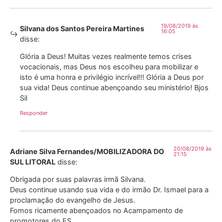
19/08/2019 às
Silvana dos Santos Pereira Martines
16:05
disse:
Glória a Deus! Muitas vezes realmente temos crises
vocacionais, mas Deus nos escolheu para mobilizar e
isto é uma honra e privilégio incrível!!! Glória a Deus por
sua vida! Deus continue abençoando seu ministério! Bjos
Sil
Responder
20/08/2019 às
Adriane Silva Fernandes/MOBILIZADORA DO
21:15
SUL LITORAL
disse:
Obrigada por suas palavras irmã Silvana.
Deus continue usando sua vida e do irmão Dr. Ismael para a
proclamação do evangelho de Jesus.
Fomos ricamente abençoados no Acampamento de
promotores do ES.