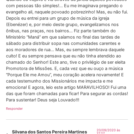
com pessoas tão simples!… Eu me imaginava pregando o
evangelho ali, naquele povoado pobrezinho! Mas, eu não fui.
Depois eu entrei para um grupo de música da igreja
(Ebenézer) e, por meio deste grupo, evangelizamos nos
ônibus, nas praças, nos bairros… Fiz parte também do
Ministério “Maná” em que saíamos no final das tardes de
sábado para distribuir sopa nas comunidades carentes e
aos moradores de rua… Mas, eu sempre lembrava daquele
culto! E eu sempre pensava que eu não tinha atendido ao
chamado do Senhor! Este ano, tive o privilégio de ser eleita
Promotora de Missões. E, cada vez que eu ouço a música
“Porque Ele me Amou”, meu coração acelera novamente! E
cada testemunho dos Missionários me impacta e me
emociona! E agora, leio este artigo MARAVILHOSO! Fui uma
das que foram chamadas para ficar! Para segurar as cordas!
Para sustentar! Deus seja Louvado!!!
Responder
20/09/2020 às
Silvana dos Santos Pereira Martines
17:27