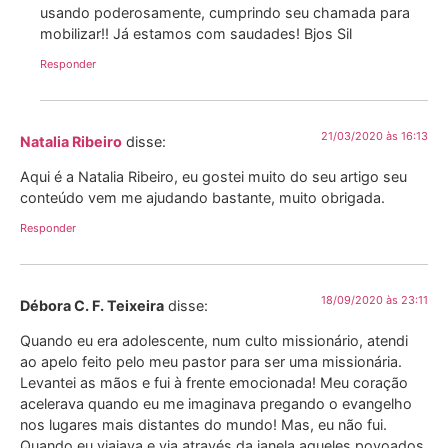
usando poderosamente, cumprindo seu chamada para
mobilizar!! Já estamos com saudades! Bjos Sil
Responder
21/03/2020 às 16:13
Natalia Ribeiro
disse:
Aqui é a Natalia Ribeiro, eu gostei muito do seu artigo seu
conteúdo vem me ajudando bastante, muito obrigada.
Responder
18/09/2020 às 23:11
Débora C. F. Teixeira
disse:
Quando eu era adolescente, num culto missionário, atendi
ao apelo feito pelo meu pastor para ser uma missionária.
Levantei as mãos e fui à frente emocionada! Meu coração
acelerava quando eu me imaginava pregando o evangelho
nos lugares mais distantes do mundo! Mas, eu não fui.
Quando eu viajava e via através da janela aqueles povoados