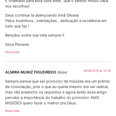
E chamado para esta obra linda , que o senhor nosso Deus
nos escolheu!
Deus continue te abençoando irmã Silvana
Pelos incentivos , orientações , dedicação e excelência em
tudo que faz !
Bençãos sobre sua vida sempre !!
Dirce Pimenta
Responder
19/08/2019 às 15:29
ALMIRA MUNIZ FIGUEIREDO
disse:
Sempre pensei que ser promotor de missões era um prêmio
de consolação, pois o que eu queria mesmo era ser radical,
mas não preencho os requisitos e agora lendo esse artigo
percebo a importância do trabalho do promotor. AMO
MISSÕES quero fazer o melhor pra Deus.
Responder