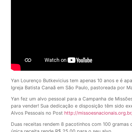
Yan Lourenço Butkevicius tem apenas 10 anos e é apa
Igreja Batista Canaã em São Paulo, pastoreada por 
Yan fez um alvo pessoal para a Campanha de Missões 
para vender! Sua dedicação e disposição têm sido ex
Alvos Pessoais no Post
http://missoesnacionais.org.b
Duas receitas rendem 8 pacotinhos com 100 gramas d
única receita rende R$ 25,00 para o seu alvo.