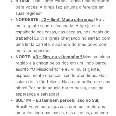
BRASIL
: Olá! Como estão? Tenho uma pergunta
para vocês! A Igreja fez alguma diferença em
suas regiões?
NORDESTE:
#2 – Sim!! Muita diferença
!
Eu vi
muita gente sendo alcançada! A igreja está
espalhada nas casas, nas escolas, nos locais de
trabalho! Eu vi a Igreja chegando no sertão com
uma linda carreta, cuidando do meu povo com
muita compaixão!
NORTE:
#3 – Sim, eu vi também!!
Mas na minha
região ela chega pelos rios em um lindo barco
escrito “O Missionário” e eu vi muita gente,
especialmente crianças, sendo atendidas. Elas
saiam de lá tão felizes! Havia um brilho em seus
olhos! Por onde aquele barco passa, espalha
esperança e salvação!
SUL:
#4 – Eu também percebi isso no Sul
,
Brasil! Eu vi muitos jovens, com uns moletons
amarelos indo nas casas, nas escolas, andando