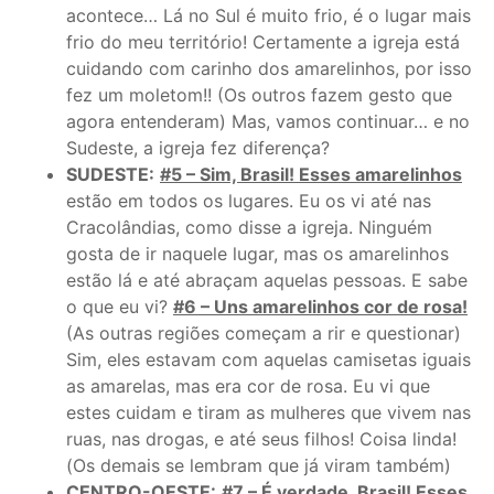
acontece… Lá no Sul é muito frio, é o lugar mais
frio do meu território! Certamente a igreja está
cuidando com carinho dos amarelinhos, por isso
fez um moletom!! (Os outros fazem gesto que
agora entenderam) Mas, vamos continuar… e no
Sudeste, a igreja fez diferença?
SUDESTE:
#5 – Sim, Brasil! Esses amarelinhos
estão em todos os lugares. Eu os vi até nas
Cracolândias, como disse a igreja. Ninguém
gosta de ir naquele lugar, mas os amarelinhos
estão lá e até abraçam aquelas pessoas. E sabe
o que eu vi?
#6 – Uns amarelinhos cor de rosa!
(As outras regiões começam a rir e questionar)
Sim, eles estavam com aquelas camisetas iguais
as amarelas, mas era cor de rosa. Eu vi que
estes cuidam e tiram as mulheres que vivem nas
ruas, nas drogas, e até seus filhos! Coisa linda!
(Os demais se lembram que já viram também)
CENTRO-OESTE:
#7 – É verdade, Brasil! Esses