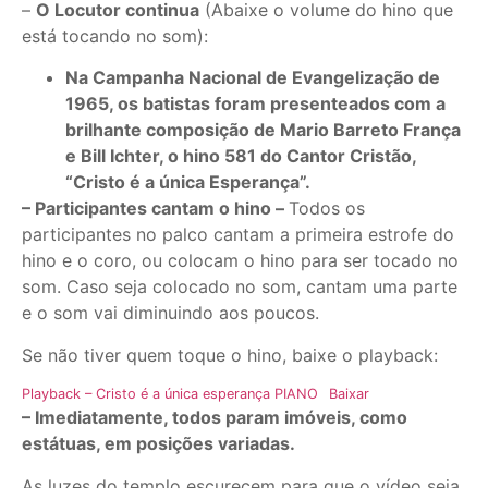
–
O Locutor continua
(Abaixe o volume do hino que
está tocando no som):
Na Campanha Nacional de Evangelização de
1965, os batistas foram presenteados com a
brilhante composição de Mario Barreto França
e Bill Ichter, o hino 581 do Cantor Cristão,
“Cristo é a única Esperança”.
– Participantes cantam o hino –
Todos os
participantes no palco cantam a primeira estrofe do
hino e o coro, ou colocam o hino para ser tocado no
som. Caso seja colocado no som, cantam uma parte
e o som vai diminuindo aos poucos.
Se não tiver quem toque o hino, baixe o playback:
Playback – Cristo é a única esperança PIANO
Baixar
– Imediatamente, todos param imóveis, como
estátuas, em posições variadas.
As luzes do templo escurecem para que o vídeo seja