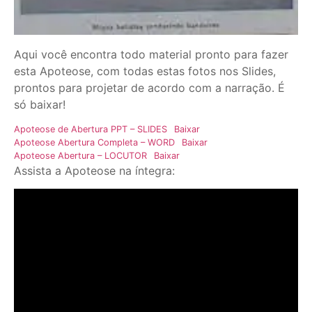
Aqui você encontra todo material pronto para fazer
esta Apoteose, com todas estas fotos nos Slides,
prontos para projetar de acordo com a narração. É
só baixar!
Apoteose de Abertura PPT – SLIDES
Baixar
Apoteose Abertura Completa – WORD
Baixar
Apoteose Abertura – LOCUTOR
Baixar
Assista a Apoteose na íntegra: