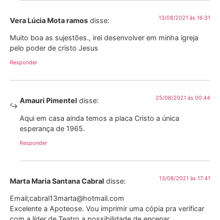
13/08/2021 às 16:31
Vera Lúcia Mota ramos
disse:
Muito boa as sujestões., irei desenvolver em minha igreja
pelo poder de cristo Jesus
Responder
25/08/2021 às 00:44
Amauri Pimentel
disse:
Aqui em casa ainda temos a placa Cristo a única
esperança de 1965.
Responder
13/08/2021 às 17:41
Marta Maria Santana Cabral
disse:
Email;cabral13marta@hotmail.com
Excelente a Apoteose. Vou imprimir uma cópia pra verificar
com a líder de Teatro a possibilidade de encenar.