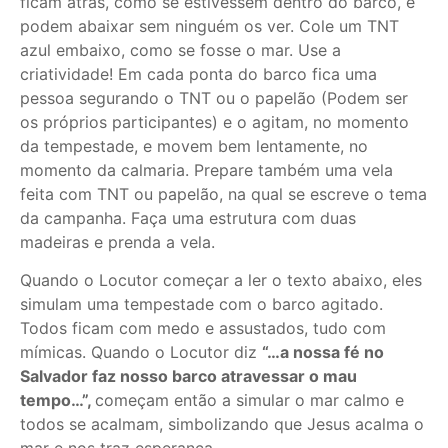
ficam atrás, como se estivessem dentro do barco, e
podem abaixar sem ninguém os ver. Cole um TNT
azul embaixo, como se fosse o mar. Use a
criatividade! Em cada ponta do barco fica uma
pessoa segurando o TNT ou o papelão (Podem ser
os próprios participantes) e o agitam, no momento
da tempestade, e movem bem lentamente, no
momento da calmaria. Prepare também uma vela
feita com TNT ou papelão, na qual se escreve o tema
da campanha. Faça uma estrutura com duas
madeiras e prenda a vela.
Quando o Locutor começar a ler o texto abaixo, eles
simulam uma tempestade com o barco agitado.
Todos ficam com medo e assustados, tudo com
mímicas. Quando o Locutor diz
“…a nossa fé no
Salvador faz nosso barco atravessar o mau
tempo…”,
começam então a simular o mar calmo e
todos se acalmam, simbolizando que Jesus acalma o