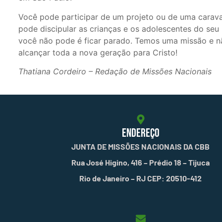
Você pode participar de um projeto ou de uma caravan
pode discipular as crianças e os adolescentes do seu 
você não pode é ficar parado. Temos uma missão e n
alcançar toda a nova geração para Cristo!
Thatiana Cordeiro – Redação de Missões Nacionais
ENDEREÇO
JUNTA DE MISSÕES NACIONAIS DA CBB
Rua José Higino, 416 – Prédio 18 – Tijuca
Rio de Janeiro – RJ CEP: 20510-412