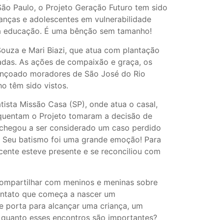
São Paulo, o Projeto Geração Futuro tem sido
ianças e adolescentes em vulnerabilidade
 da educação. É uma bênção sem tamanho!
Souza e Mari Biazi, que atua com plantação
ctadas. As ações de compaixão e graça, os
bençoado moradores de São José do Rio
ho têm sido vistos.
tista Missão Casa (SP), onde atua o casal,
quentam o Projeto tomaram a decisão de
chegou a ser considerado um caso perdido
r. Seu batismo foi uma grande emoção! Para
ente esteve presente e se reconciliou com
compartilhar com meninos e meninas sobre
ontato que começa a nascer um
e porta para alcançar uma criança, um
 quanto esses encontros são importantes?