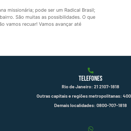
a missionária; pode ser um Radical Brasil;
bairro. São muitas as possibilidades. O que
ão vamos recuar! Vamos avançar até
TELEFONES
Rio de Janeiro: 21 2107-1818
Outras capitais e regiões metropolitanas: 40
Demais localidades: 0800-707-1818