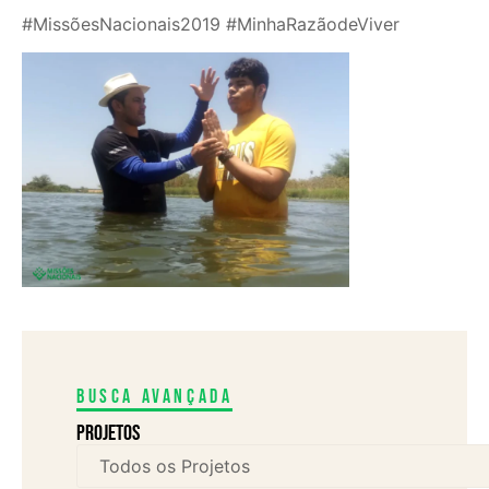
#MissõesNacionais2019 #MinhaRazãodeViver
Busca avançada
Projetos