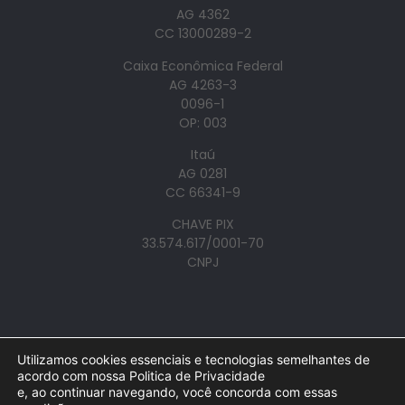
AG 4362
CC 13000289-2
Caixa Econômica Federal
AG 4263-3
0096-1
OP: 003
Itaú
AG 0281
CC 66341-9
CHAVE PIX
33.574.617/0001-70
CNPJ
© 2023 JUNTA DE MISSÕES NACIONAIS DA CONVENÇÃO
Utilizamos cookies essenciais e tecnologias semelhantes de
BATISTA BRASILEIRA. TODOS OS DIREITOS RESERVADOS.
acordo com nossa Politica de Privacidade
e, ao continuar navegando, você concorda com essas