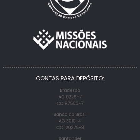
CONTAS PARA DEPÓSITO:
Bradesco
AG 0226-7
CC 87500-7
Banco do Brasil
AG 3010-4
CC 120275-8
Santander