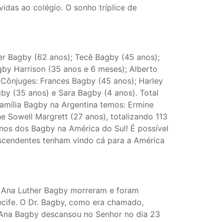
idas ao colégio. O sonho tríplice de
er Bagby (62 anos); Tecê Bagby (45 anos);
gby Harrison (35 anos e 6 meses); Alberto
Cônjuges: Frances Bagby (45 anos); Harley
gby (35 anos) e Sara Bagby (4 anos). Total
família Bagby na Argentina temos: Ermine
e Sowell Margrett (27 anos), totalizando 113
anos dos Bagby na América do Sul! É possível
scendentes tenham vindo cá para a América
o Ana Luther Bagby morreram e foram
ecife. O Dr. Bagby, como era chamado,
 Ana Bagby descansou no Senhor no dia 23