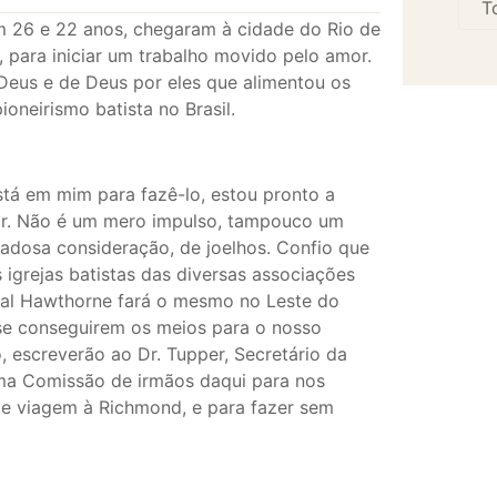
m 26 e 22 anos, chegaram à cidade do Rio de
 para iniciar um trabalho movido pelo amor.
Deus e de Deus por eles que alimentou os
oneirismo batista no Brasil.
está em mim para fazê-lo, estou pronto a
viar. Não é um mero impulso, tampouco um
dadosa consideração, de joelhos. Confio que
s igrejas batistas das diversas associações
ral Hawthorne fará o mesmo no Leste do
 se conseguirem os meios para o nosso
, escreverão ao Dr. Tupper, Secretário da
uma Comissão de irmãos daqui para nos
de viagem à Richmond, e para fazer sem