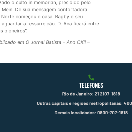
zado o culto in memorian, presidido pelo
n Mein. De sua mensagem confortadora
 Norte começou o casal Bagby o seu
 aguardar a ressurreição. D. Ana ficará entre
 pioneiros”.
blicado em O Jornal Batista – Ano CXII –
TELEFONES
Rio de Janeiro: 21 2107-1818
Outras capitais e regiões metropolitanas: 40
Demais localidades: 0800-707-1818