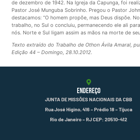
de dezembro de 1942. Na Igreja da Capunga, foi reali
Pastor José Munguba Sobrinho. Pregou o Pastor Joh
destacamos: “O homem propõe, mas Deus dispõe. No
trabalho, no Sul o concluiu, permanecendo ele ali para
nós. Norte e Sul ligam assim as mãos na morte de seus
Texto extraído do Trabalho de Othon Ávila Amaral, pu
Edição 44 – Domingo, 28.10.2012.
ENDEREÇO
JUNTA DE MISSÕES NACIONAIS DA CBB
Rua José Higino, 416 – Prédio 18 – Tijuca
Rio de Janeiro – RJ CEP: 20510-412