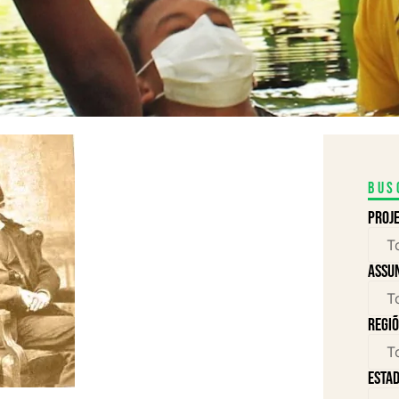
Bus
Proj
assu
Regiõ
Estad