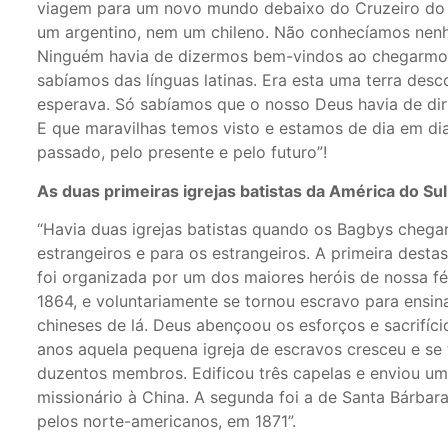
viagem para um novo mundo debaixo do Cruzeiro do S
um argentino, nem um chileno. Não conhecíamos nen
Ninguém havia de dizermos bem-vindos ao chegarmos 
sabíamos das línguas latinas. Era esta uma terra de
esperava. Só sabíamos que o nosso Deus havia de diri
E que maravilhas temos visto e estamos de dia em di
passado, pelo presente e pelo futuro”!
As duas primeiras igrejas batistas da América do Sul
“Havia duas igrejas batistas quando os Bagbys chega
estrangeiros e para os estrangeiros. A primeira destas,
foi organizada por um dos maiores heróis de nossa f
1864, e voluntariamente se tornou escravo para ensin
chineses de lá. Deus abençoou os esforços e sacrifíc
anos aquela pequena igreja de escravos cresceu e se
duzentos membros. Edificou três capelas e enviou u
missionário à China. A segunda foi a de Santa Bárbara
pelos norte-americanos, em 1871”.