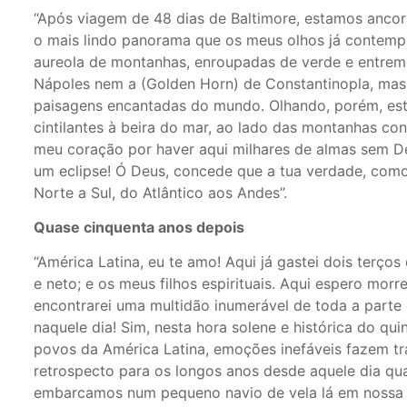
“Após viagem de 48 dias de Baltimore, estamos ancora
o mais lindo panorama que os meus olhos já contemp
aureola de montanhas, enroupadas de verde e entreme
Nápoles nem a (Golden Horn) de Constantinopla, mas 
paisagens encantadas do mundo. Olhando, porém, esta
cintilantes à beira do mar, ao lado das montanhas con
meu coração por haver aqui milhares de almas sem De
um eclipse! Ó Deus, concede que a tua verdade, como 
Norte a Sul, do Atlântico aos Andes”.
Quase cinquenta anos depois
“América Latina, eu te amo! Aqui já gastei dois terço
e neto; e os meus filhos espirituais. Aqui espero morre
encontrarei uma multidão inumerável de toda a parte 
naquele dia! Sim, nesta hora solene e histórica do qu
povos da América Latina, emoções inefáveis fazem 
retrospecto para os longos anos desde aquele dia qu
embarcamos num pequeno navio de vela lá em nossa 