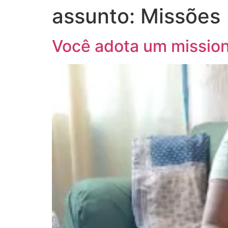
assunto:
Missões
Você adota um mission